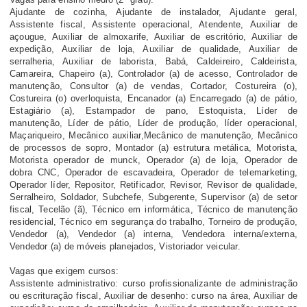
Ajudante de cozinha, Ajudante de instalador, Ajudante geral,
Assistente fiscal, Assistente operacional, Atendente, Auxiliar de
açougue, Auxiliar de almoxarife, Auxiliar de escritório, Auxiliar de
expedição, Auxiliar de loja, Auxiliar de qualidade, Auxiliar de
serralheria, Auxiliar de laborista, Babá, Caldeireiro, Caldeirista,
Camareira, Chapeiro (a), Controlador (a) de acesso, Controlador de
manutenção, Consultor (a) de vendas, Cortador, Costureira (o),
Costureira (o) overloquista, Encanador (a) Encarregado (a) de pátio,
Estagiário (a), Estampador de pano, Estoquista, Líder de
manutenção, Líder de pátio, Líder de produção, líder operacional,
Maçariqueiro, Mecânico auxiliar,Mecânico de manutenção, Mecânico
de processos de sopro, Montador (a) estrutura metálica, Motorista,
Motorista operador de munck, Operador (a) de loja, Operador de
dobra CNC, Operador de escavadeira, Operador de telemarketing,
Operador líder, Repositor, Retificador, Revisor, Revisor de qualidade,
Serralheiro, Soldador, Subchefe, Subgerente, Supervisor (a) de setor
fiscal, Tecelão (ã), Técnico em informática, Técnico de manutenção
residencial, Técnico em segurança do trabalho, Torneiro de produção,
Vendedor (a), Vendedor (a) interna, Vendedora interna/externa,
Vendedor (a) de móveis planejados, Vistoriador veicular.
Vagas que exigem cursos:
Assistente administrativo: curso profissionalizante de administração
ou escrituração fiscal, Auxiliar de desenho: curso na área, Auxiliar de