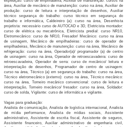
expedição: curso de empilhadeira, Auxiliar de manutenção: cursos na
área, Auxiliar de mecânico de manutenção: curso na área, Auxiliar de
produção: curso de leitura e interpretação de desenhos, Auxiliar
técnico segurança do trabalho: curso técnico em segurança do
trabalho e informática, Caldeireiro (a): curso na área, Desenhista
projetista: necessário curso de AUTOCAD e 3D, Eletricista montador:
curso de elétrica ou mecatrônica, Eletricista predial: curso NR10,
Eletromecânico: curso de NR10, Fresador/ Mecânico: curso na área
de usinagem, Mecânico de empilhadeiras: curso de operador de
empilhadeiras, Mecânico de manutenção: curso na área, Mecânico de
refrigeração: curso na área, Operador(a)/ programador (a) de centro
de usinagem: curso na área, Operador de retroescavadeira: curso de
retroescavadeira, Operador de serra: curso de mecânico/ leitura e
interpretação de desenhos, Programador de centro de usinagem:
curso na área, Técnico (a) em segurança do trabalho: curso na área,
Técnico eletromecânico (externo): curso na área, Técnico mecânico:
curso na área, Torneiro mecânico convencional: curso de leitura e
interpretação, Torneiro mecânico/ fresador: curso na área, Soldador:
curso de solda, Vigilante: curso de informática e vigilante.
Vagas para graduação:
Analista de comunicação, Analista de logística internacional, Analista
de mídia performance, Analista de mídias sociais, Assistente
administrativo, Assistente de escrita fiscal, Assistente de seguros,
Assistente financeiro, Auxiliar administrativo de engenharia civil,