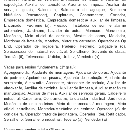
expedição, Auxiliar de laboratório, Auxiliar de limpeza, Auxiliar de
serviços gerais, Balconista, Balconista de açougue, Bombeiro
hidráulico (encanador), Carpinteiro, Contramestre, Cortador,
Empregada doméstica, Empregada doméstica/ auxiliar de limpeza,
Encanador, Faxineiro (a), Fresador, Instalador de som e alarme
automotivo, Jardineiro, Lavador de autos, Manicure, Marceneiro,
Mecânico, Meio oficial de cozinha, Mestre de obras, Moldador,
Mordomo de hotelaria, Motoboy, Motorista carreteiro, Operador de Op
End, Operador de roçadeira, Padeiro, Pedreiro, Salgadeira (o),
Selecionador de material reciclável, Serralheiro, Servente de obras,
Tecelão (ã), Televendas, Urdidor, Urditriz, Vendedor (a).
Vagas para ensino fundamental (1º grau):
Açougueiro Jr., Ajudante de montagem, Ajudante de obras, Ajudante
de pedreiro, Ajudante de piscina, Ajudante de produção, Ajudante de
serralheria, Almoxarife, Atendente, atendente de padaria, Auxiliar de
almoxarife, Auxiliar de cozinha, Auxiliar de limpeza, Auxiliar mecânico
manutenção, Auxiliar de mesa, Auxiliar de serviços gerais, Caldeireiro
industrial, Carpinteiro, Contramestre, Encanador industrial, Jardineiro,
Mecânico de empilhadeiras, Meio de marcenaria/ montagem, Meio
oficial serralheiro, Montador/Mecânico de extintor, Operador (a) de
conicaleira, Operador trator de jardinagem, Operador líder, Retificador,
Serralheiro, Serralheiro industrial, Tecelão (ã), Vendedor (a)
Vagas para ensino médio (2º grau):