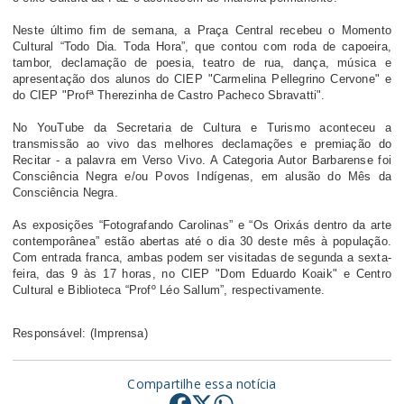
Neste último fim de semana, a Praça Central recebeu o Momento
Cultural “Todo Dia. Toda Hora”, que contou com roda de capoeira,
tambor, declamação de poesia, teatro de rua, dança, música e
apresentação dos alunos do CIEP "Carmelina Pellegrino Cervone" e
do CIEP "Profª Therezinha de Castro Pacheco Sbravatti".
No YouTube da Secretaria de Cultura e Turismo aconteceu a
transmissão ao vivo das melhores declamações e premiação do
Recitar - a palavra em Verso Vivo. A Categoria Autor Barbarense foi
Consciência Negra e/ou Povos Indígenas, em alusão do Mês da
Consciência Negra.
As exposições “Fotografando Carolinas” e “Os Orixás dentro da arte
contemporânea” estão abertas até o dia 30 deste mês à população.
Com entrada franca, ambas podem ser visitadas de segunda a sexta-
feira, das 9 às 17 horas, no CIEP "Dom Eduardo Koaik" e Centro
Cultural e Biblioteca “Profº Léo Sallum”, respectivamente.
Responsável: (Imprensa)
Compartilhe essa notícia