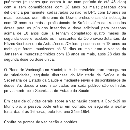
puérperas (mulheres que deram à luz num período de até 45 dias)
com e sem comorbidades com 18 anos ou mais; pessoas com
deficiência permanente, cadastradas ou não no BPC com 18 anos ou
mais; pessoas com Síndrome de Down; profissionais da Educação
com 18 anos ou mais e profissionais de Saúde, além das segundas
doses para os públicos inseridos e dose adicional para pessoas
acima de 18 anos que já tenham completado quatro meses da
segunda dose e recebido os imunizantes da Coronavac/Butantan, da
Pfizer/Biontech ou da AstraZeneca/Oxford, pessoas com 18 anos ou
mais que foram imunizadas há 61 dias ou mais com a vacina da
Janssen e imunossuprimidos com 18 anos ou mais, após 28 dias da
segunda dose ou dose única.
O Plano de Vacinação no Município é desenvolvido com cronograma
de prioridades, seguindo diretrizes do Ministério da Saúde e da
Secretaria de Estado da Saúde e mediante envio e disponibilidade de
doses. As doses a serem aplicadas em cada público são definidas
previamente pela Secretaria de Estado da Saúde.
Em caso de dúvidas gerais sobre a vacinação contra a Covid-19 no
Município, a pessoa pode entrar em contato, de segunda a sexta-
feira, das 8 às 16 horas, pelo telefone 3455.1654.
Confira os pontos de vacinação e horários: