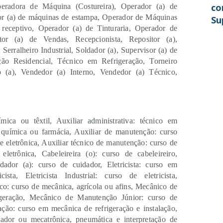
co
peradora de Máquina (Costureira), Operador (a) de
or (a) de máquinas de estampa, Operador de Máquinas
Su
receptivo, Operador (a) de Tinturaria, Operador de
em
otor (a) de Vendas, Recepcionista, Repositor (a),
erralheiro Industrial, Soldador (a), Supervisor (a) de
ção Residencial, Técnico em Refrigeração, Torneiro
 (a), Vendedor (a) Interno, Vendedor (a) Técnico,
mica ou têxtil, Auxiliar administrativa: técnico em
m química ou farmácia, Auxiliar de manutenção: curso
e eletrônica, Auxiliar técnico de manutenção: curso de
eletrônica, Cabeleireira (o): curso de cabeleireiro,
idador (a): curso de cuidador, Eletricista: curso em
icista, Eletricista Industrial: curso de eletricista,
: curso de mecânica, agrícola ou afins, Mecânico de
geração, Mecânico de Manutenção Júnior: curso de
ão: curso em mecânica de refrigeração e instalação,
dor ou mecatrônica, pneumática e interpretação de