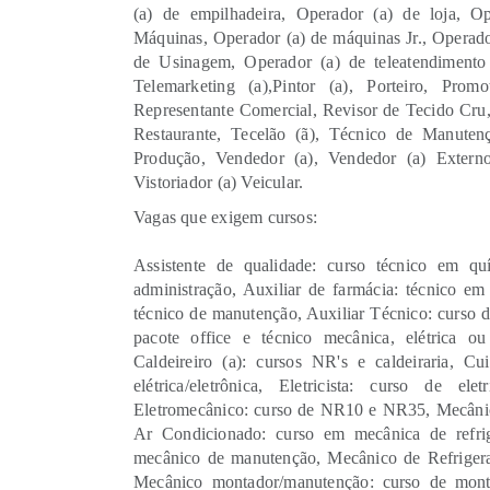
(a) de empilhadeira, Operador (a) de loja, O
Máquinas, Operador (a) de máquinas Jr., Operad
de Usinagem, Operador (a) de teleatendimento 
Telemarketing (a),Pintor (a), Porteiro, Prom
Representante Comercial, Revisor de Tecido Cru, S
Restaurante, Tecelão (ã), Técnico de Manuten
Produção, Vendedor (a), Vendedor (a) Externo
Vistoriador (a) Veicular.
Vagas que exigem cursos:
Assistente de qualidade: curso técnico em quí
administração, Auxiliar de farmácia: técnico e
técnico de manutenção, Auxiliar Técnico: curso d
pacote office e técnico mecânica, elétrica ou 
Caldeireiro (a): cursos NR's e caldeiraria, Cu
elétrica/eletrônica, Eletricista: curso de eletr
Eletromecânico: curso de NR10 e NR35, Mecânico
Ar Condicionado: curso em mecânica de refri
mecânico de manutenção, Mecânico de Refrigeraç
Mecânico montador/manutenção: curso de monta