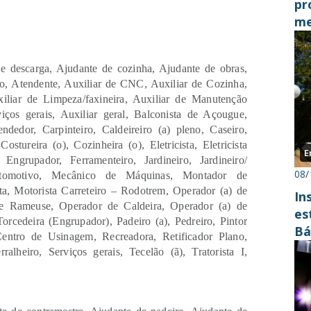
pr
me
e descarga, Ajudante de cozinha, Ajudante de obras,
o, Atendente, Auxiliar de CNC, Auxiliar de Cozinha,
uxiliar de Limpeza/faxineira, Auxiliar de Manutenção
viços gerais, Auxiliar geral, Balconista de Açougue,
ndedor, Carpinteiro, Caldeireiro (a) pleno, Caseiro,
stureira (o), Cozinheira (o), Eletricista, Eletricista
E
Engrupador, Ferramenteiro, Jardineiro, Jardineiro/
08/
utomotivo, Mecânico de Máquinas, Montador de
ta, Motorista Carreteiro – Rodotrem, Operador (a) de
In
de Rameuse, Operador de Caldeira, Operador (a) de
es
rcedeira (Engrupador), Padeiro (a), Pedreiro, Pintor
Bá
entro de Usinagem, Recreadora, Retificador Plano,
alheiro, Serviços gerais, Tecelão (ã), Tratorista I,