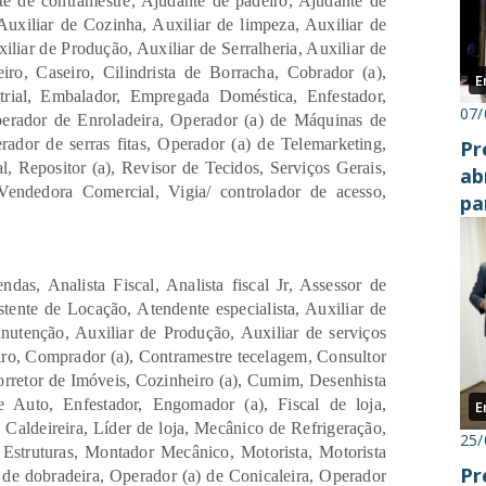
te de contramestre, Ajudante de padeiro, Ajudante de
Auxiliar de Cozinha, Auxiliar de limpeza, Auxiliar de
liar de Produção, Auxiliar de Serralheria, Auxiliar de
eiro, Caseiro, Cilindrista de Borracha, Cobrador (a),
E
strial, Embalador, Empregada Doméstica, Enfestador,
07/
erador de Enroladeira, Operador (a) de Máquinas de
ador de serras fitas, Operador (a) de Telemarketing,
Pr
al, Repositor (a), Revisor de Tecidos, Serviços Gerais,
ab
Vendedora Comercial, Vigia/ controlador de acesso,
pa
ndas, Analista Fiscal, Analista fiscal Jr, Assessor de
stente de Locação, Atendente especialista, Auxiliar de
nutenção, Auxiliar de Produção, Auxiliar de serviços
eiro, Comprador (a), Contramestre tecelagem, Consultor
orretor de Imóveis, Cozinheiro (a), Cumim, Desenhista
 de Auto, Enfestador, Engomador (a), Fiscal de loja,
E
Caldeireira, Líder de loja, Mecânico de Refrigeração,
25/
Estruturas, Montador Mecânico, Motorista, Motorista
Pr
 de dobradeira, Operador (a) de Conicaleira, Operador