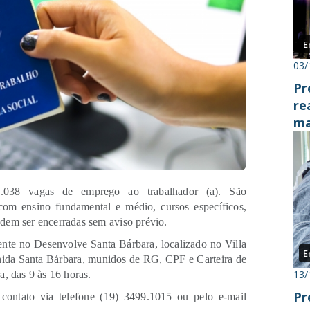
E
03/
Pr
re
ma
1.038 vagas de emprego ao trabalhador (a). São
 com ensino fundamental e médio, cursos específicos,
dem ser encerradas sem aviso prévio.
ente no Desenvolve Santa Bárbara, localizado no Villa
E
nida Santa Bárbara, munidos de RG, CPF e Carteira de
13/
a, das 9 às 16 horas.
Pr
contato via telefone (19) 3499.1015 ou pelo e-mail