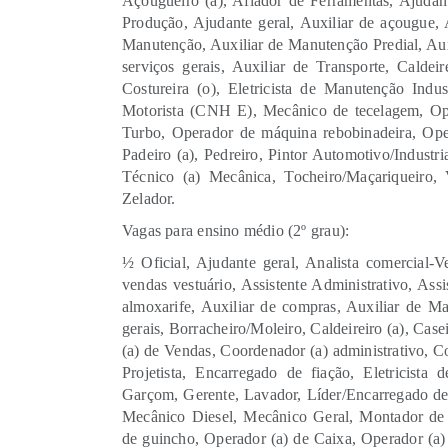
Açougueiro (a), Afiador de Ferramentas, Ajudan
Produção, Ajudante geral, Auxiliar de açougue, 
Manutenção, Auxiliar de Manutenção Predial, Auxi
serviços gerais, Auxiliar de Transporte, Caldeir
Costureira (o), Eletricista de Manutenção Indu
Motorista (CNH E), Mecânico de tecelagem, Op
Turbo, Operador de máquina rebobinadeira, Oper
Padeiro (a), Pedreiro, Pintor Automotivo/Industri
Técnico (a) Mecânica, Tocheiro/Maçariqueiro, 
Zelador.
Vagas para ensino médio (2º grau):
½ Oficial, Ajudante geral, Analista comercial-Ve
vendas vestuário, Assistente Administrativo, Assi
almoxarife, Auxiliar de compras, Auxiliar de Ma
gerais, Borracheiro/Moleiro, Caldeireiro (a), Cas
(a) de Vendas, Coordenador (a) administrativo, C
Projetista, Encarregado de fiação, Eletricista
Garçom, Gerente, Lavador, Líder/Encarregado de 
Mecânico Diesel, Mecânico Geral, Montador de 
de guincho, Operador (a) de Caixa, Operador (a)