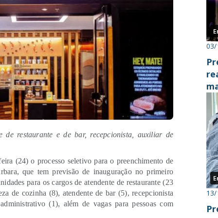
E
03/
Pr
re
ma
e de restaurante
e
de bar, recepcionista, auxiliar de
eira (24) o processo seletivo para o preenchimento de
bara, que tem previsão de inauguração no primeiro
E
nidades para os cargos de atendente de restaurante (23
13/
eza de cozinha (8), atendente de bar (5), recepcionista
r administrativo (1), além de vagas para pessoas com
Pr