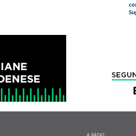
co
Su
em
A RÁDIO