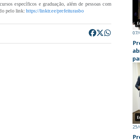
cursos específicos e graduação, além de pessoas com
do pelo link:
https://linktr.ee/prefeiturasbo
E
07/
Pr
ab
pa
E
25/
Pr