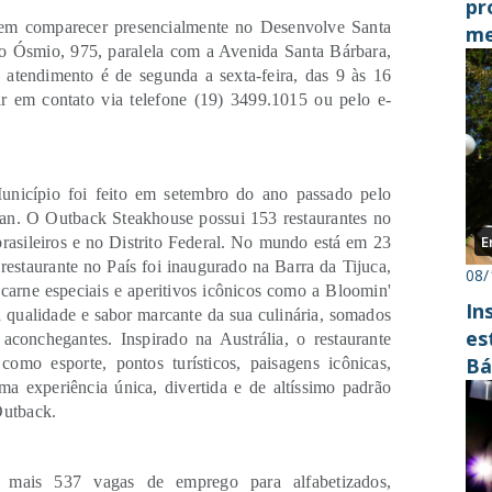
pr
evem comparecer presencialmente no Desenvolve Santa
me
do Ósmio, 975, paralela com a Avenida Santa Bárbara,
atendimento é de segunda a sexta-feira, das 9 às 16
r em contato via telefone (19) 3499.1015 ou pelo e-
nicípio foi feito em setembro do ano passado pelo
zan. O Outback Steakhouse possui 153 restaurantes no
E
brasileiros e no Distrito Federal. No mundo está em 23
restaurante no País foi inaugurado na Barra da Tijuca,
08/
carne especiais e aperitivos icônicos como a Bloomin'
In
a qualidade e sabor marcante da sua culinária, somados
es
aconchegantes. Inspirado na Austrália, o restaurante
Bá
 como esporte, pontos turísticos, paisagens icônicas,
ma experiência única, divertida e de altíssimo padrão
Outback.
s mais 537 vagas de emprego para alfabetizados,