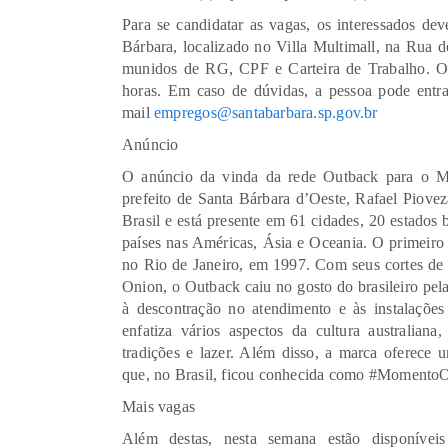
Para se candidatar as vagas, os interessados d
Bárbara, localizado no Villa Multimall, na Rua 
munidos de RG, CPF e Carteira de Trabalho. O 
horas. Em caso de dúvidas, a pessoa pode entra
mail
empregos@santabarbara.sp.gov.br
Anúncio
O anúncio da vinda da rede Outback para o Mu
prefeito de Santa Bárbara d’Oeste, Rafael Piove
Brasil e está presente em 61 cidades, 20 estados 
países nas Américas, Ásia e Oceania. O primeiro 
no Rio de Janeiro, em 1997. Com seus cortes de 
Onion, o Outback caiu no gosto do brasileiro pel
à descontração no atendimento e às instalações 
enfatiza vários aspectos da cultura australiana,
tradições e lazer. Além disso, a marca oferece u
que, no Brasil, ficou conhecida como #Momento
Mais vagas
Além destas, nesta semana estão disponívei