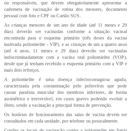
ou responsáveis, que devem obrigatoriamente apresentar a
caderneta de vacinação de rotina dos menores, documento
pessoal com foto e CPF ou Cartão SUS.
As crianças menores de um ano de idade (até 11 meses e 29
dias) deverão ser vacinadas conforme a situação vacinal
encontrada para o esquema primário (três doses da vacina
inativada poliomielite - VIP), e as crianças de um a quatro anos
(até 4 anos, 11 meses e 29 dias) deverão ser vacinadas
indiscriminadamente com a vacina oral poliomielite (VOP),
desde que já tenham recebido o esquema primário com a VIP e
mais dois reforços.
A poliomielite é uma doença infectocontagiosa aguda,
caracterizada pela contaminação pelo poliovírus que pode
causar paralisia muscular dos membros inferiores, de forma
assimétrica e irreversível, em casos graves podendo evoluir a
óbito, sendo a vacinação a principal forma de prevenção.
Os horários de funcionamento das salas de vacina devem ser
consultados em cada unidade, por telefone ou pessoalmente.
Confira os locais de vacinação contra a poliomielite em Santa