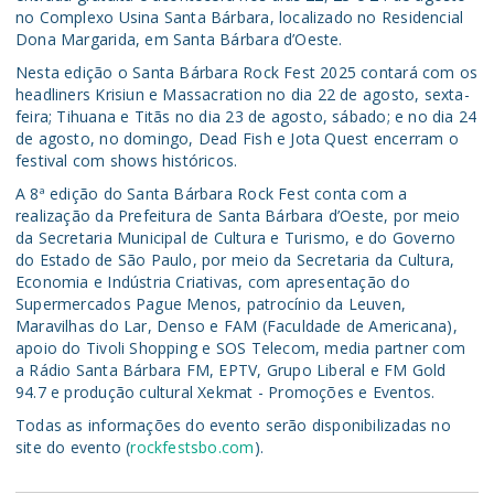
no Complexo Usina Santa Bárbara, localizado no Residencial
Dona Margarida, em Santa Bárbara d’Oeste.
Nesta edição o Santa Bárbara Rock Fest 2025 contará com os
headliners Krisiun e Massacration no dia 22 de agosto, sexta-
feira; Tihuana e Titãs no dia 23 de agosto, sábado; e no dia 24
de agosto, no domingo, Dead Fish e Jota Quest encerram o
festival com shows históricos.
A 8ª edição do Santa Bárbara Rock Fest conta com a
realização da Prefeitura de Santa Bárbara d’Oeste, por meio
da Secretaria Municipal de Cultura e Turismo, e do Governo
do Estado de São Paulo, por meio da Secretaria da Cultura,
Economia e Indústria Criativas, com apresentação do
Supermercados Pague Menos, patrocínio da Leuven,
Maravilhas do Lar, Denso e FAM (Faculdade de Americana),
apoio do Tivoli Shopping e SOS Telecom, media partner com
a Rádio Santa Bárbara FM, EPTV, Grupo Liberal e FM Gold
94.7 e produção cultural Xekmat - Promoções e Eventos.
Todas as informações do evento serão disponibilizadas no
site do evento (
rockfestsbo.com
).