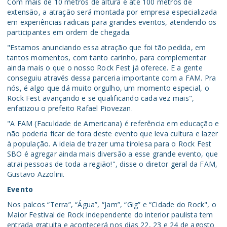
Com mais de 10 metros de altura e até 100 metros de
extensão, a atração será montada por empresa especializada
em experiências radicais para grandes eventos, atendendo os
participantes em ordem de chegada.
"Estamos anunciando essa atração que foi tão pedida, em
tantos momentos, com tanto carinho, para complementar
ainda mais o que o nosso Rock Fest já oferece. E a gente
conseguiu através dessa parceria importante com a FAM. Pra
nós, é algo que dá muito orgulho, um momento especial, o
Rock Fest avançando e se qualificando cada vez mais",
enfatizou o prefeito Rafael Piovezan.
"A FAM (Faculdade de Americana) é referência em educação e
não poderia ficar de fora deste evento que leva cultura e lazer
à população. A ideia de trazer uma tirolesa para o Rock Fest
SBO é agregar ainda mais diversão a esse grande evento, que
atrai pessoas de toda a região!", disse o diretor geral da FAM,
Gustavo Azzolini.
Evento
Nos palcos “Terra”, “Água”, “Jam”, “Gig” e “Cidade do Rock", o
Maior Festival de Rock independente do interior paulista tem
entrada gratuita e acontecerá nos dias 22, 23 e 24 de agosto