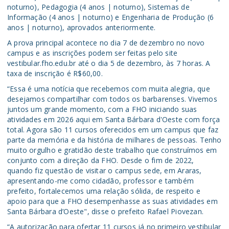
noturno), Pedagogia (4 anos | noturno), Sistemas de
Informação (4 anos | noturno) e Engenharia de Produção (6
anos | noturno), aprovados anteriormente.
A prova principal acontece no dia 7 de dezembro no novo
campus e as inscrições podem ser feitas pelo site
vestibular.fho.edu.br até o dia 5 de dezembro, às 7 horas. A
taxa de inscrição é R$60,00.
“Essa é uma notícia que recebemos com muita alegria, que
desejamos compartilhar com todos os barbarenses. Vivemos
juntos um grande momento, com a FHO iniciando suas
atividades em 2026 aqui em Santa Bárbara d'Oeste com força
total. Agora são 11 cursos oferecidos em um campus que faz
parte da memória e da história de milhares de pessoas. Tenho
muito orgulho e gratidão deste trabalho que construímos em
conjunto com a direção da FHO. Desde o fim de 2022,
quando fiz questão de visitar o campus sede, em Araras,
apresentando-me como cidadão, professor e também
prefeito, fortalecemos uma relação sólida, de respeito e
apoio para que a FHO desempenhasse as suas atividades em
Santa Bárbara d’Oeste", disse o prefeito Rafael Piovezan.
“A autorização para ofertar 11 cursos já no primeiro vestibular