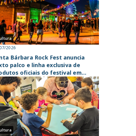
ultura
07/2026
nta Bárbara Rock Fest anuncia
xto palco e linha exclusiva de
odutos oficiais do festival em
rceria com a Vibes
ultura