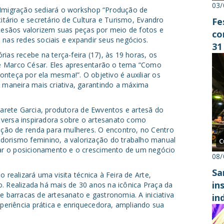
03/
 Imigração sediará o workshop “Produção de
citário e secretário de Cultura e Turismo, Evandro
Fe
rtesãos valorizem suas peças por meio de fotos e
co
 nas redes sociais e expandir seus negócios.
31
s recebe na terça-feira (17), às 19 horas, os
e Marco César. Eles apresentarão o tema “Como
nteça por ela mesma!”. O objetivo é auxiliar os
maneira mais criativa, garantindo a máxima
rgarete Garcia, produtora de Ewventos e artesã do
nversa inspiradora sobre o artesanato como
ção de renda para mulheres. O encontro, no Centro
rismo feminino, a valorização do trabalho manual
C
ar o posicionamento e o crescimento de um negócio
08/
Sa
 realizará uma visita técnica à Feira de Arte,
in
. Realizada há mais de 30 anos na icônica Praça da
e barracas de artesanato e gastronomia. A iniciativa
in
eriência prática e enriquecedora, ampliando sua