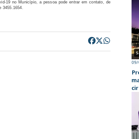
id-19 no Município, a pessoa pode entrar em contato, de
ne 3455.1654.
S
09/
Pr
ma
ci