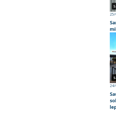
S
25/
Sa
mi
S
24/
Sa
so
le