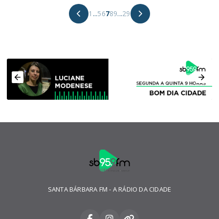
1
...
5
6
7
8
9
...
29
SANTA BÁRBARA FM - A RÁDIO DA CIDADE