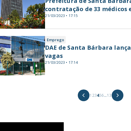
Prefeitura de Santa Bárbar
contratação de 33 médicos 
21/03/2023 • 17:15
Emprego
DAE de Santa Bárbara lança
vagas
21/03/2023 • 17:14
1
2
3
4
5
6
...
13