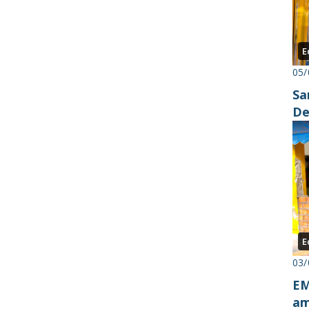
E
05/
Sa
De
E
03/
EM
am