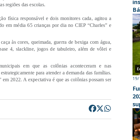
in
as regiões das escolas.
Bá
o física responsável e dois monitores cada, agitou a
endo em média 65 crianças por dia no CIEP “Charles” e
a, caça às cores, queimada, guerra de bexiga com água,
ase 4, slackline, jogos de tabuleiro, além de vôlei e
municipais em que as colônias aconteceram e nas
E
 estrategicamente para atender a demanda das famílias.
19/
s” em 2022. A expectativa é que as colônias possam ser
Fu
20
su