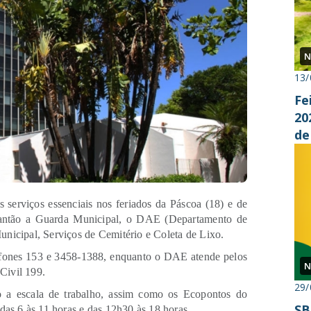
N
13/
Fe
20
de
 serviços essenciais nos feriados da Páscoa (18) e de
lantão a Guarda Municipal, o DAE (Departamento de
unicipal, Serviços de Cemitério e Coleta de Lixo.
efones 153 e 3458-1388, enquanto o DAE atende pelos
N
Civil 199.
29/
o a escala de trabalho, assim como os Ecopontos do
SB
 das 6 às 11 horas e das 12h30 às 18 horas.