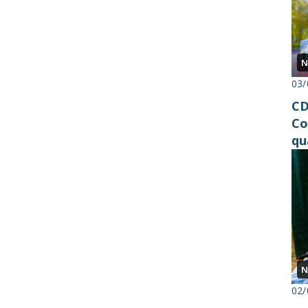
N
03/
CD
Co
qu
N
02/