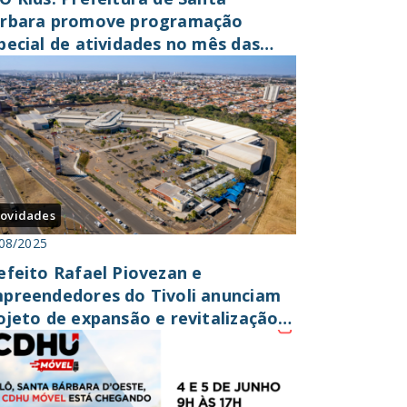
rbara promove programação
pecial de atividades no mês das
ianças
ovidades
08/2025
efeito Rafael Piovezan e
preendedores do Tivoli anunciam
ojeto de expansão e revitalização
 shopping