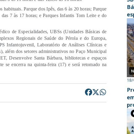
Bá
 habituais. Parque dos Ipês, das 6 às 20 horas; Parque
es
 das 7 às 17 horas; e Parques Infantis Tom Leite e do
cr
édico de Especialidades, UBSs (Unidades Básicas de
mplexos Regionais de Saúde do Pérola e do Europa,
 Infantojuvenil, Laboratório de Análises Clínicas e
, além dos setores administrativos no Paço Municipal
PET, Desenvolve Santa Bárbara, bibliotecas e espaços
nte se encerra na quinta-feira (17) e será retomado na
N
18/
Pr
em
pr
do