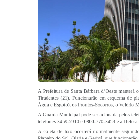
A Prefeitura de Santa Bárbara d’Oeste manterá os
Tiradentes (21). Funcionarão em esquema de p
Água e Esgoto), os Prontos-Socorros, o Velório M
A Guarda Municipal pode ser acionada pelos tel
telefones 3459-5910 e 0800-770-3459 e a Defesa 
A coleta de lixo ocorrerá normalmente seguind
Planalto do Sol, Olaria e Gerivá, que funcionarão