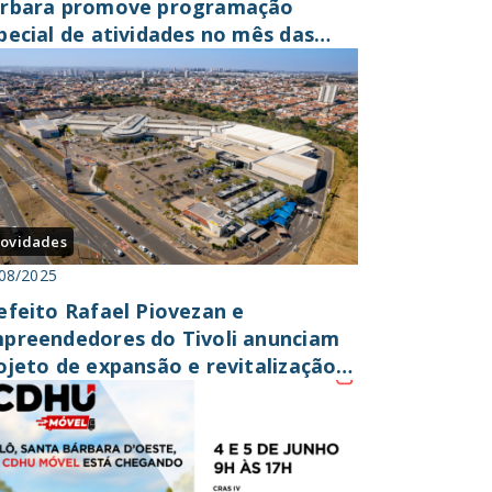
rbara promove programação
pecial de atividades no mês das
ianças
ovidades
08/2025
efeito Rafael Piovezan e
preendedores do Tivoli anunciam
ojeto de expansão e revitalização
 shopping