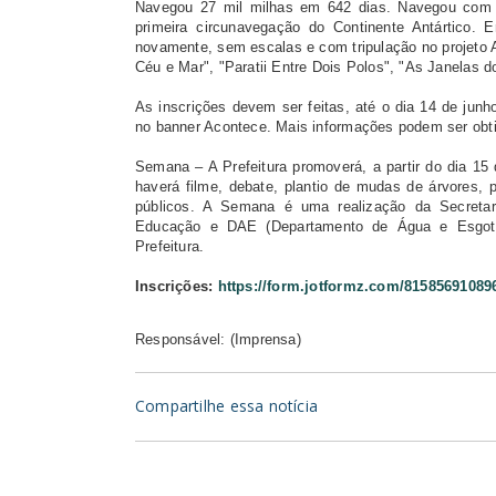
Navegou 27 mil milhas em 642 dias. Navegou com o
primeira circunavegação do Continente Antártico. 
novamente, sem escalas e com tripulação no projeto A
Céu e Mar", "Paratii Entre Dois Polos", "As Janelas d
As inscrições devem ser feitas, até o dia 14 de junho,
no banner Acontece. Mais informações podem ser obti
Semana – A Prefeitura promoverá, a partir do dia 
haverá filme, debate, plantio de mudas de árvores, 
públicos. A Semana é uma realização da Secreta
Educação e DAE (Departamento de Água e Esgoto)
Prefeitura.
Inscrições:
https://form.jotformz.com/81585691089
Responsável: (Imprensa)
Compartilhe essa notícia