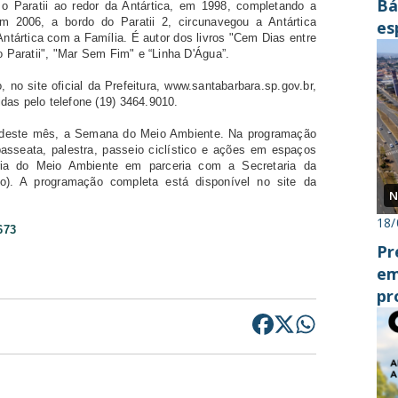
Bá
 Paratii ao redor da Antártica, em 1998, completando a
Em 2006, a bordo do Paratii 2, circunavegou a Antártica
es
ntártica com a Família. É autor dos livros "Cem Dias entre
cr
o Paratii", "Mar Sem Fim" e “Linha D'Água”.
 no site oficial da Prefeitura, www.santabarbara.sp.gov.br,
das pelo telefone (19) 3464.9010.
15 deste mês, a Semana do Meio Ambiente. Na programação
passeata, palestra, passeio ciclístico e ações em espaços
ria do Meio Ambiente em parceria com a Secretaria da
. A programação completa está disponível no site da
N
18/
673
Pr
em
pr
do