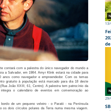
N
13/
Fe
20
de
e contará com a palestra do único navegador do mundo a
íbia a Salvador, em 1984. Amyr Klink estará na cidade para
 30 anos como navegador e empreendedor. Com os temas
nto gratuito à população está marcado para dia 18 deste
(Rua João XXIII, 61, Centro). A palestra tem patrocínio da
e integra o calendário de eventos em comemoração ao
N
29/
 bordo de um pequeno veleiro - o Paratii - na Península
SB
ndo os dois círculos polares da Terra numa mesma viagem.