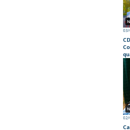
N
03/
CD
Co
qu
N
02/
Ca