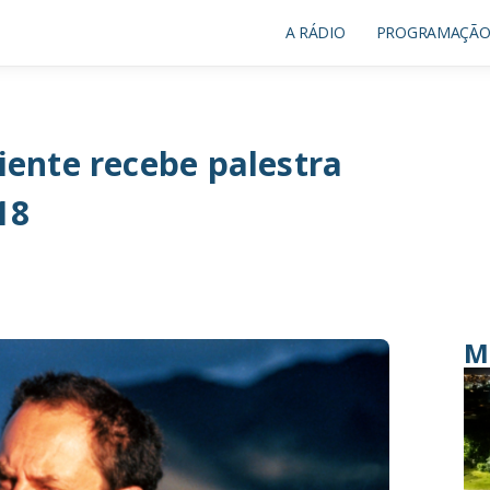
A RÁDIO
PROGRAMAÇÃ
ente recebe palestra
18
M