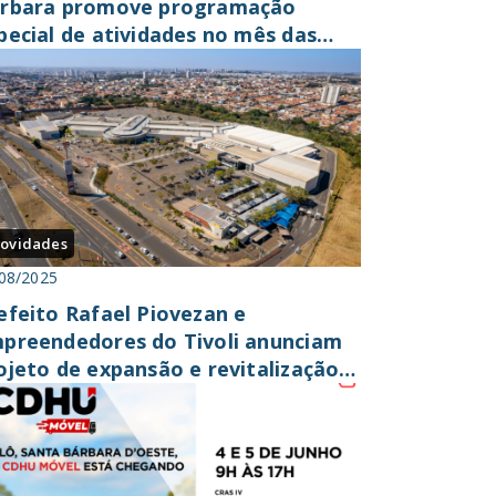
rbara promove programação
pecial de atividades no mês das
ianças
ovidades
08/2025
efeito Rafael Piovezan e
preendedores do Tivoli anunciam
ojeto de expansão e revitalização
 shopping