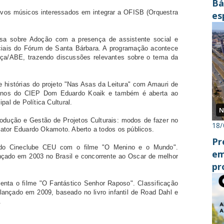
Bá
novos músicos interessados em integrar a OFISB (Orquestra
es
cr
ersa sobre Adoção com a presença de assistente social e
ciais do Fórum de Santa Bárbara. A programação acontece
ça/ABE, trazendo discussões relevantes sobre o tema da
de histórias do projeto "Nas Asas da Leitura" com Amauri de
 alunos do CIEP Dom Eduardo Koaik e também é aberta ao
al de Política Cultural.
N
Produção e Gestão de Projetos Culturais: modos de fazer no
18/
 o ator Eduardo Okamoto. Aberto a todos os públicos.
Pr
ra do Cineclube CEU com o filme "O Menino e o Mundo".
em
nçado em 2003 no Brasil e concorrente ao Oscar de melhor
pr
do
enta o filme "O Fantástico Senhor Raposo". Classificação
ançado em 2009, baseado no livro infantil de Road Dahl e
.