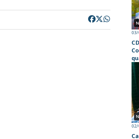
N
03/
CD
Co
qu
N
02/
Ca