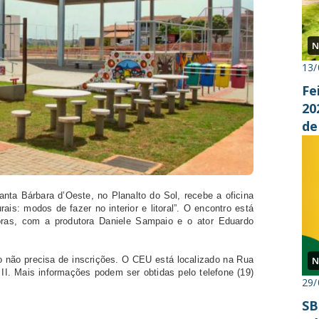
N
13/
Fe
20
de
nta Bárbara d’Oeste, no Planalto do Sol, recebe a oficina
is: modos de fazer no interior e litoral”. O encontro está
horas, com a produtora Daniele Sampaio e o ator Eduardo
io não precisa de inscrições. O CEU está localizado na Rua
N
II. Mais informações podem ser obtidas pelo telefone (19)
29/
SB