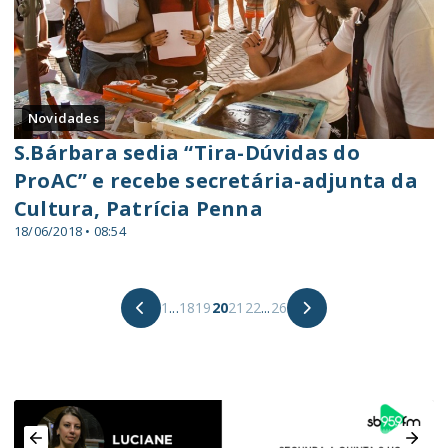
Novidades
S.Bárbara sedia “Tira-Dúvidas do
ProAC” e recebe secretária-adjunta da
Cultura, Patrícia Penna
18/06/2018 • 08:54
1
...
18
19
20
21
22
...
26