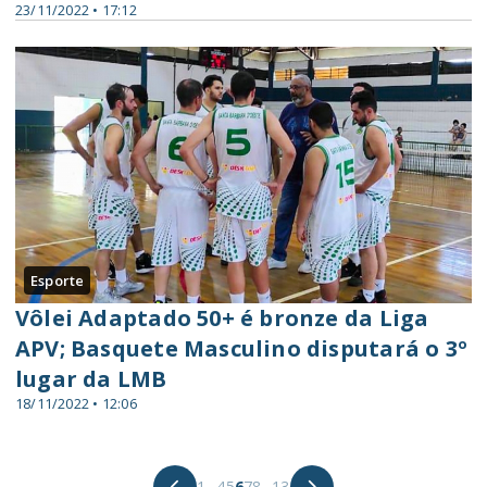
23/11/2022 • 17:12
Esporte
Vôlei Adaptado 50+ é bronze da Liga
APV; Basquete Masculino disputará o 3º
lugar da LMB
18/11/2022 • 12:06
1
...
4
5
6
7
8
...
13